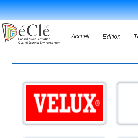
Accueil
Edition
T
Les vidéos
Les application
Les livres