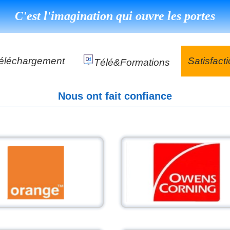
C'est l'imagination qui ouvre les portes
éléchargement
Satisfact
Télé&formations
Référenc
Nous ont fait confiance
Témoigna
s
DéClé Excellence Opérationnel Formation
DéClé Excellence Opérationnel Audit
DHP