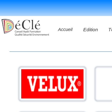
Accueil
Edition
T
Les vidéos
Les application
Les livres