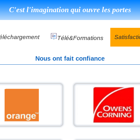
C'est l'imagination qui ouvre les portes
éléchargement
Satisfact
Télé&formations
Référenc
Nous ont fait confiance
Témoigna
s
DéClé Excellence Opérationnel Formation
DéClé Excellence Opérationnel Audit
DHP