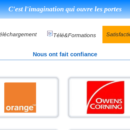
C'est l'imagination qui ouvre les portes
éléchargement
Satisfact
Télé&formations
Référenc
Nous ont fait confiance
Témoigna
s
DéClé Excellence Opérationnel Formation
DéClé Excellence Opérationnel Audit
DHP