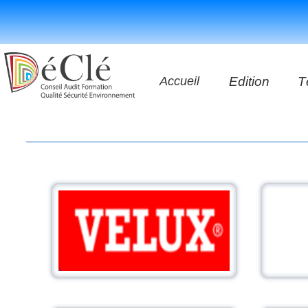
Accueil
Edition
T
Les vidéos
Les application
Les livres