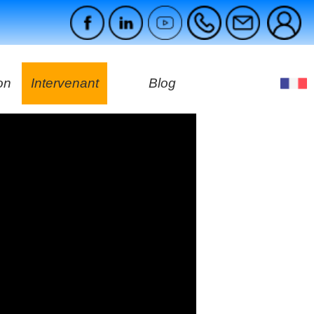
on
Intervenant
Blog
es
ges