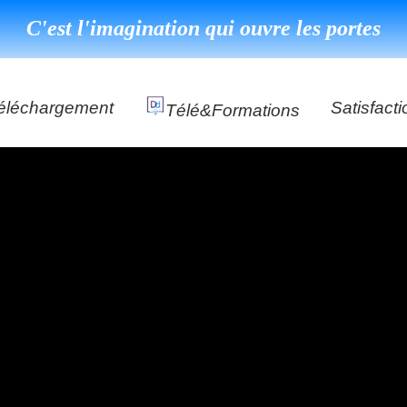
C'est l'imagination qui ouvre les portes
éléchargement
Satisfacti
Télé&formations
Référenc
Témoigna
s
DéClé Excellence Opérationnel Formation
DéClé Excellence Opérationnel Audit
DHP