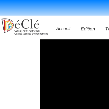
Accueil
Edition
T
Les vidéos
Les application
Les livres