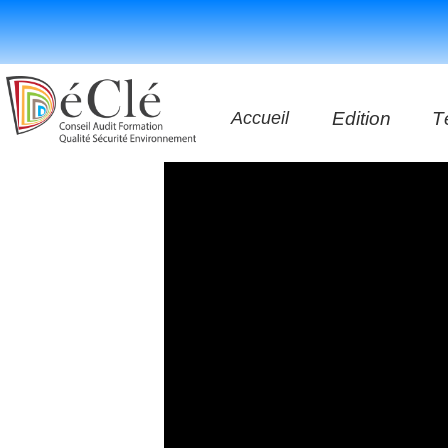
Accueil
Edition
T
Les vidéos
Les application
Les livres