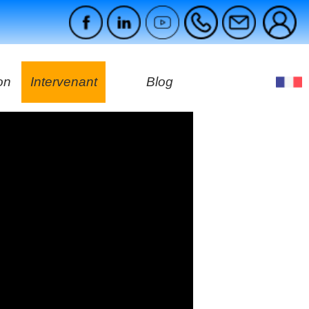
on
Intervenant
Blog
es
ges