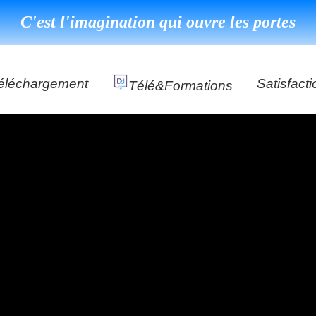
C'est l'imagination qui ouvre les portes
éléchargement
Satisfacti
Télé&formations
Référenc
Témoigna
s
DéClé Excellence Opérationnel Formation
DéClé Excellence Opérationnel Audit
DHP