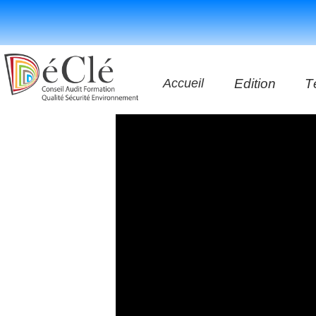
Accueil
Edition
T
Les vidéos
Les application
Les livres