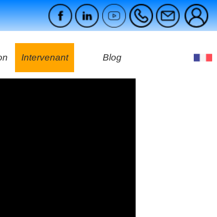
on
Intervenant
Blog
es
ges