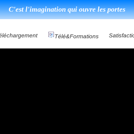
C'est l'imagination qui ouvre les portes
éléchargement
Satisfacti
Télé&formations
Référenc
Témoigna
s
DéClé Excellence Opérationnel Formation
DéClé Excellence Opérationnel Audit
DHP