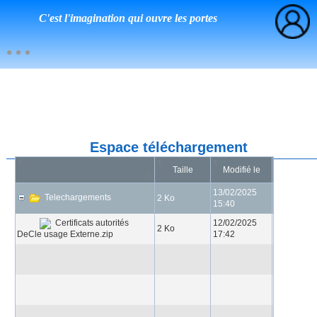
C'est l'imagination qui ouvre les portes
Espace téléchargement
Taille
Modifié le
13/02/2025
Telechargements
2 Ko
15:40
12/02/2025
Certificats autorités
2 Ko
DeCle usage Externe.zip
17:42