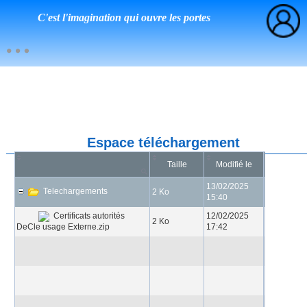
C'est l'imagination qui ouvre les portes
Espace téléchargement
Taille
Modifié le
13/02/2025
Telechargements
2 Ko
15:40
12/02/2025
Certificats autorités
2 Ko
DeCle usage Externe.zip
17:42