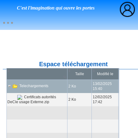
C'est l'imagination qui ouvre les portes
Espace téléchargement
Taille
Modifié le
13/02/2025
Telechargements
2 Ko
15:40
12/02/2025
Certificats autorités
2 Ko
DeCle usage Externe.zip
17:42