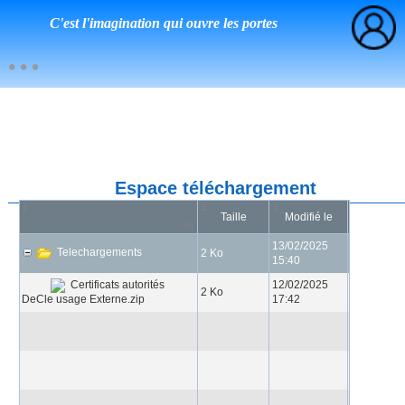
C'est l'imagination qui ouvre les portes
Espace téléchargement
Taille
Modifié le
13/02/2025
Telechargements
2 Ko
15:40
12/02/2025
Certificats autorités
2 Ko
DeCle usage Externe.zip
17:42