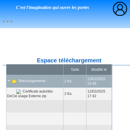
C'est l'imagination qui ouvre les portes
Espace téléchargement
Taille
Modifié le
13/02/2025
Telechargements
2 Ko
15:40
12/02/2025
Certificats autorités
2 Ko
DeCle usage Externe.zip
17:42