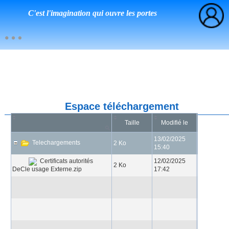
C'est l'imagination qui ouvre les portes
Espace téléchargement
Taille
Modifié le
13/02/2025
Telechargements
2 Ko
15:40
12/02/2025
Certificats autorités
2 Ko
DeCle usage Externe.zip
17:42