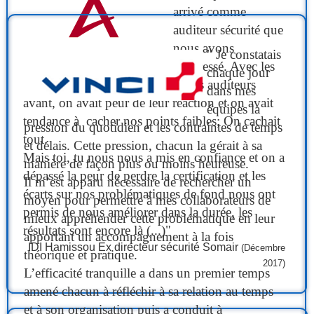
arrivé comme
auditeur sécurité que
nous avons
" Je constatais
progressé. Avec les
chaque jour
autres auditeurs
dans mes
avant, on avait peur de leur réaction et on avait
équipes la
tendance à cacher nos points faibles; On cachait
pression du quotidien et les contraintes de temps
tout.
et délais. Cette pression, chacun la gérait à sa
Mais toi, tu nous nous a mis en confiance et on a
manière de façon plus ou moins heureuse.
dépassé la peur de perdre la certification et les
Il m’est apparu nécessaire de rechercher un
écarts sur nos problématiques de fond nous ont
moyen pour permettre à mes collaborateurs de
permis de nous améliorer dans la durée, les
mieux appréhender cette problématique en leur
résultats sont encore là (...)"
apportant un accompagnement à la fois
IDI Hamissou Ex directeur sécurité Somair
(Décembre
théorique et pratique.
2017)
L’efficacité tranquille a dans un premier temps
amené chacun à réfléchir à sa relation au temps
et à son organisation puis a conduit à