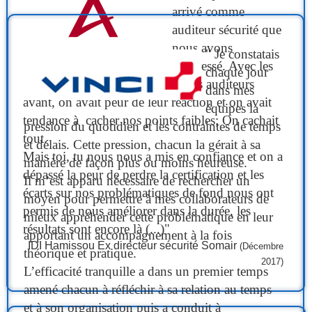
arrivé comme
auditeur sécurité que
nous avons
" Je constatais
progressé. Avec les
chaque jour
autres auditeurs
dans mes
avant, on avait peur de leur réaction et on avait
équipes la
tendance à cacher nos points faibles; On cachait
pression du quotidien et les contraintes de temps
tout.
et délais. Cette pression, chacun la gérait à sa
Mais toi, tu nous nous a mis en confiance et on a
manière de façon plus ou moins heureuse.
dépassé la peur de perdre la certification et les
Il m’est apparu nécessaire de rechercher un
écarts sur nos problématiques de fond nous ont
moyen pour permettre à mes collaborateurs de
permis de nous améliorer dans la durée, les
mieux appréhender cette problématique en leur
résultats sont encore là (...)"
apportant un accompagnement à la fois
IDI Hamissou Ex directeur sécurité Somair
(Décembre
théorique et pratique.
2017)
L’efficacité tranquille a dans un premier temps
amené chacun à réfléchir à sa relation au temps
et à son organisation puis a conduit à