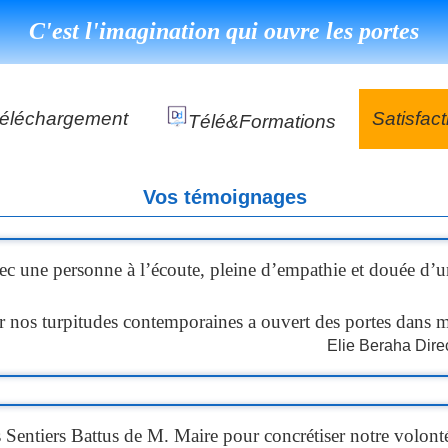
C'est l'imagination qui ouvre les portes
éléchargement
Satisfact
Télé&formations
Référenc
Vos témoignages
Témoign
ns
DéClé Excellence Opérationnel Formation
DéClé Excellence Opérationnel Audit
ec une personne à l’écoute, pleine d’empathie et douée d’un 
DHP
sur nos turpitudes contemporaines a ouvert des portes dans m
Elie Beraha
Dire
 Sentiers Battus de M. Maire pour concrétiser notre volont