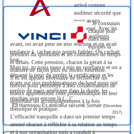
arrivé comme
auditeur sécurité que
nous avons
" Je constatais
progressé. Avec les
chaque jour
autres auditeurs
dans mes
avant, on avait peur de leur réaction et on avait
équipes la
tendance à cacher nos points faibles; On cachait
pression du quotidien et les contraintes de temps
tout.
et délais. Cette pression, chacun la gérait à sa
Mais toi, tu nous nous a mis en confiance et on a
manière de façon plus ou moins heureuse.
dépassé la peur de perdre la certification et les
Il m’est apparu nécessaire de rechercher un
écarts sur nos problématiques de fond nous ont
moyen pour permettre à mes collaborateurs de
permis de nous améliorer dans la durée, les
mieux appréhender cette problématique en leur
résultats sont encore là (...)"
apportant un accompagnement à la fois
IDI Hamissou Ex directeur sécurité Somair
(Décembre
théorique et pratique.
2017)
L’efficacité tranquille a dans un premier temps
amené chacun à réfléchir à sa relation au temps
et à son organisation puis a conduit à