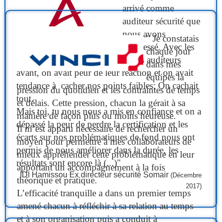
arrivé comme
auditeur sécurité que
nous avons
" Je constatais
progressé. Avec les
chaque jour
autres auditeurs
dans mes
avant, on avait peur de leur réaction et on avait
équipes la
tendance à cacher nos points faibles; On cachait
pression du quotidien et les contraintes de temps
tout.
et délais. Cette pression, chacun la gérait à sa
Mais toi, tu nous nous a mis en confiance et on a
manière de façon plus ou moins heureuse.
dépassé la peur de perdre la certification et les
Il m’est apparu nécessaire de rechercher un
écarts sur nos problématiques de fond nous ont
moyen pour permettre à mes collaborateurs de
permis de nous améliorer dans la durée, les
mieux appréhender cette problématique en leur
résultats sont encore là (...)"
apportant un accompagnement à la fois
IDI Hamissou Ex directeur sécurité Somair
(Décembre
théorique et pratique.
2017)
L’efficacité tranquille a dans un premier temps
amené chacun à réfléchir à sa relation au temps
et à son organisation puis a conduit à