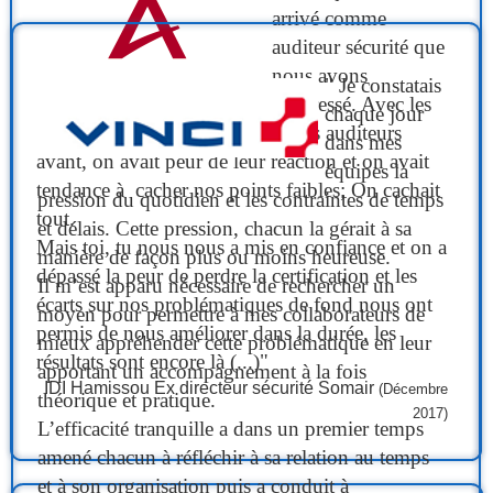
arrivé comme
auditeur sécurité que
nous avons
" Je constatais
progressé. Avec les
chaque jour
autres auditeurs
dans mes
avant, on avait peur de leur réaction et on avait
équipes la
tendance à cacher nos points faibles; On cachait
pression du quotidien et les contraintes de temps
tout.
et délais. Cette pression, chacun la gérait à sa
Mais toi, tu nous nous a mis en confiance et on a
manière de façon plus ou moins heureuse.
dépassé la peur de perdre la certification et les
Il m’est apparu nécessaire de rechercher un
écarts sur nos problématiques de fond nous ont
moyen pour permettre à mes collaborateurs de
permis de nous améliorer dans la durée, les
mieux appréhender cette problématique en leur
résultats sont encore là (...)"
apportant un accompagnement à la fois
IDI Hamissou Ex directeur sécurité Somair
(Décembre
théorique et pratique.
2017)
L’efficacité tranquille a dans un premier temps
amené chacun à réfléchir à sa relation au temps
et à son organisation puis a conduit à