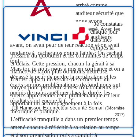
arrivé comme
auditeur sécurité que
nous avons
" Je constatais
progressé. Avec les
chaque jour
autres auditeurs
dans mes
avant, on avait peur de leur réaction et on avait
équipes la
tendance à cacher nos points faibles; On cachait
pression du quotidien et les contraintes de temps
tout.
et délais. Cette pression, chacun la gérait à sa
Mais toi, tu nous nous a mis en confiance et on a
manière de façon plus ou moins heureuse.
dépassé la peur de perdre la certification et les
Il m’est apparu nécessaire de rechercher un
écarts sur nos problématiques de fond nous ont
moyen pour permettre à mes collaborateurs de
permis de nous améliorer dans la durée, les
mieux appréhender cette problématique en leur
résultats sont encore là (...)"
apportant un accompagnement à la fois
IDI Hamissou Ex directeur sécurité Somair
(Décembre
théorique et pratique.
2017)
L’efficacité tranquille a dans un premier temps
amené chacun à réfléchir à sa relation au temps
et à son organisation puis a conduit à