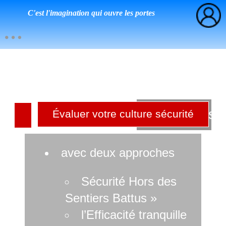
C'est l'imagination qui ouvre les portes
Culture sé
Évaluer votre culture sécurité
r
avec deux approches
Sécurité Hors des
Sentiers Battus »
l’Efficacité tranquille