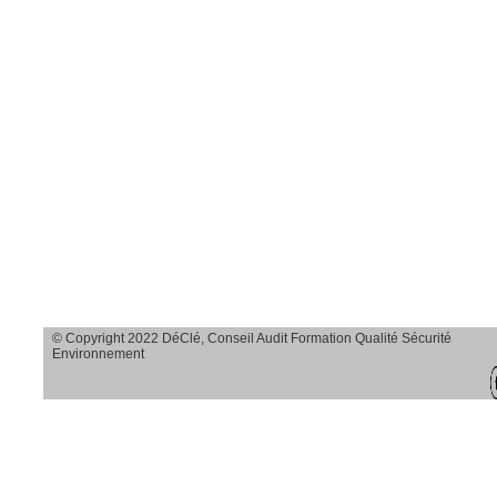
Savoir observer et
agir sur le terrain
Savoir analyser
toutes les causes
d’accidents en
transparence et en
profondeur
Savoir dégager
des solutions
© Copyright 2022 DéClé, Conseil Audit Formation Qualité Sécurité
adaptées
Environnement