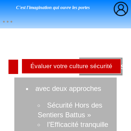
C'est l'imagination qui ouvre les portes
Culture sé
Évaluer votre culture sécurité
r
avec deux approches
Sécurité Hors des
Sentiers Battus »
l’Efficacité tranquille