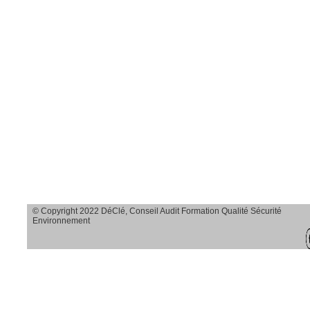
Savoir observer et
agir sur le terrain
Savoir analyser
toutes les causes
d’accidents en
transparence et en
profondeur
Savoir dégager
des solutions
© Copyright 2022 DéClé, Conseil Audit Formation Qualité Sécurité
adaptées
Environnement