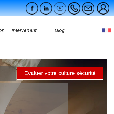
ion
Intervenant
Blog
es
ges
Évaluer votre culture sécurité