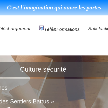
C'est l'imagination qui ouvre les portes
éléchargement
Satisfact
Télé&formations
Référenc
Témoigna
s
DéClé Excellence Opérationnel Formation
DéClé Excellence Opérationnel Audit
Culture sécurité
DHP
ches
des Sentiers Battus »