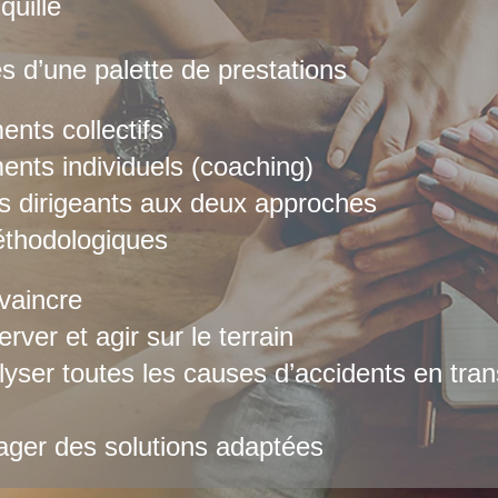
nquille
s d’une palette de prestations
ts collectifs
ts individuels (coaching)
s dirigeants aux deux approches
thodologiques
vaincre
rver et agir sur le terrain
lyser toutes les causes d’accidents en tra
ager des solutions adaptées