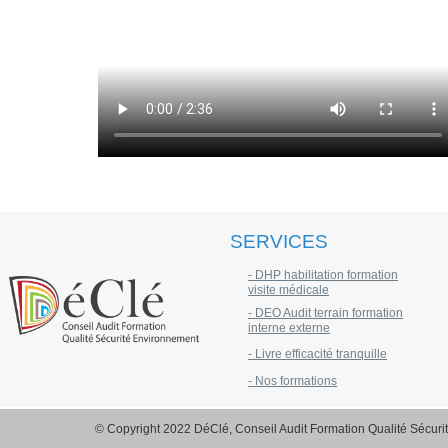
SERVICES
- DHP habilitation formation
visite médicale
- DEO Audit terrain formation
interne externe
- Livre efficacité tranquille
- Nos formations
© Copyright 2022 DéClé, Conseil Audit Formation Qualité Sécur