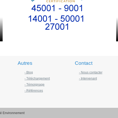
Autres
Contact
- Blog
- Nous contacter
- Téléchargement
- Intervenant
- Témoignage
- Références
ité Environnement