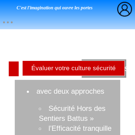
C'est l'imagination qui ouvre les portes
Culture sé
Évaluer votre culture sécurité
r
avec deux approches
Sécurité Hors des
Sentiers Battus »
l’Efficacité tranquille