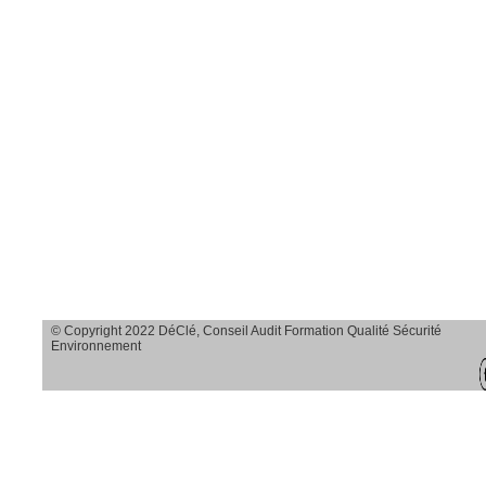
Savoir observer et
agir sur le terrain
Savoir analyser
toutes les causes
d’accidents en
transparence et en
profondeur
Savoir dégager
des solutions
© Copyright 2022 DéClé, Conseil Audit Formation Qualité Sécurité
adaptées
Environnement