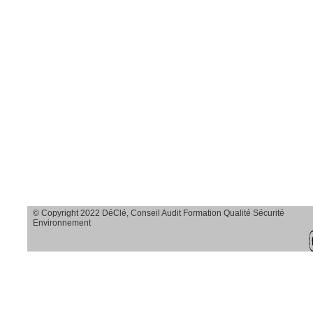
Savoir observer et
agir sur le terrain
Savoir analyser
toutes les causes
d’accidents en
transparence et en
profondeur
Savoir dégager
des solutions
© Copyright 2022 DéClé, Conseil Audit Formation Qualité Sécurité
adaptées
Environnement