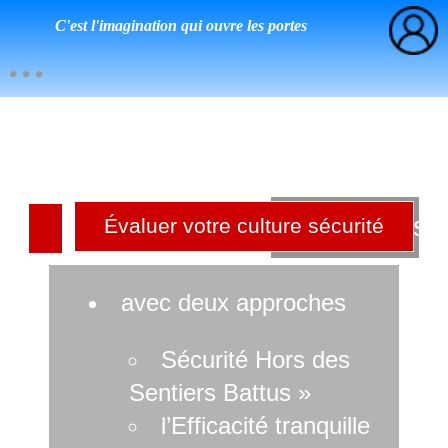
C'est l'imagination qui ouvre les portes
Culture sé
Évaluer votre culture sécurité
r
avec deux approches
Sécurité Hors des
Sentiers Battus »
l’Efficacité tranquille