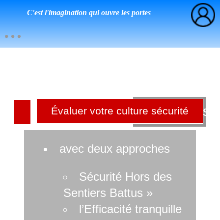
C'est l'imagination qui ouvre les portes
Culture sé
Évaluer votre culture sécurité
r
avec deux approches
Sécurité Hors des
Sentiers Battus »
l’Efficacité tranquille