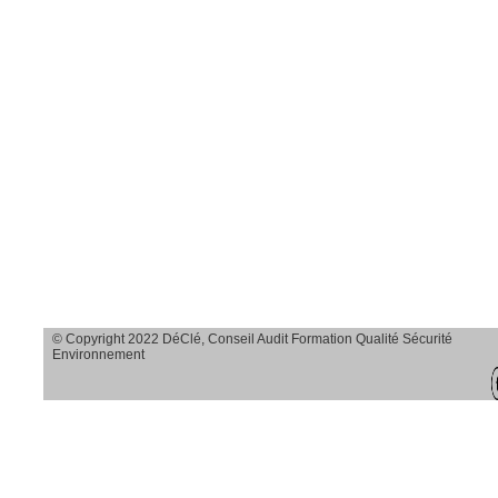
Savoir observer et
agir sur le terrain
Savoir analyser
toutes les causes
d’accidents en
transparence et en
profondeur
Savoir dégager
des solutions
© Copyright 2022 DéClé, Conseil Audit Formation Qualité Sécurité
adaptées
Environnement