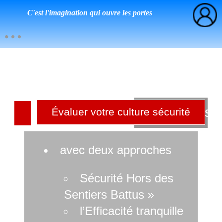
C'est l'imagination qui ouvre les portes
Culture sé
Évaluer votre culture sécurité
r
avec deux approches
Sécurité Hors des
Sentiers Battus »
l’Efficacité tranquille