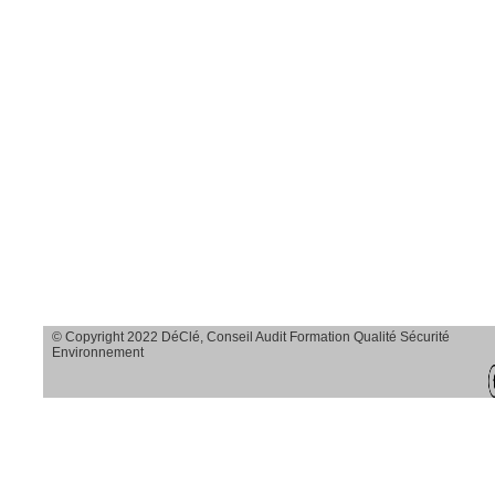
Savoir observer et
agir sur le terrain
Savoir analyser
toutes les causes
d’accidents en
transparence et en
profondeur
Savoir dégager
des solutions
© Copyright 2022 DéClé, Conseil Audit Formation Qualité Sécurité
adaptées
Environnement