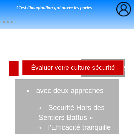
C'est l'imagination qui ouvre les portes
Culture sé
Évaluer votre culture sécurité
r
avec deux approches
Sécurité Hors des
Sentiers Battus »
l’Efficacité tranquille