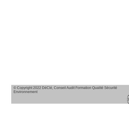
Savoir observer et
agir sur le terrain
Savoir analyser
toutes les causes
d’accidents en
transparence et en
profondeur
Savoir dégager
des solutions
© Copyright 2022 DéClé, Conseil Audit Formation Qualité Sécurité
adaptées
Environnement