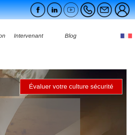
ion
Intervenant
Blog
es
ges
Évaluer votre culture sécurité