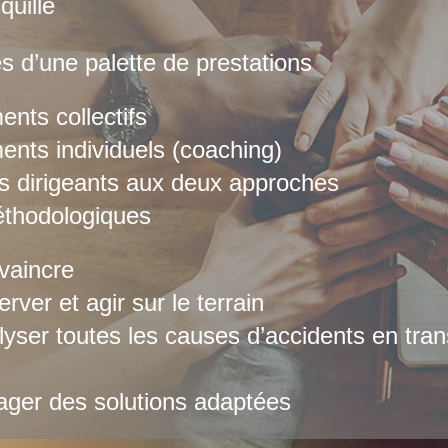
nquille
s d’une palette de prestations
ts collectifs
ts individuels (coaching)
s dirigeants aux deux approches
thodologiques
vaincre
rver et agir sur le terrain
lyser toutes les causes d’accidents en tra
ager des solutions adaptées