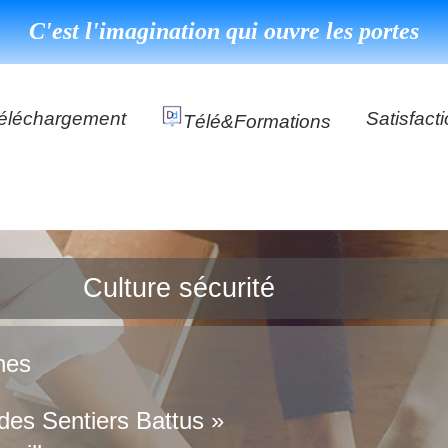
C'est l'imagination qui ouvre les portes
éléchargement
Satisfact
Télé&formations
Référenc
Témoigna
s
DéClé Excellence Opérationnel Formation
DéClé Excellence Opérationnel Audit
Culture sécurité
DHP
ches
des Sentiers Battus »