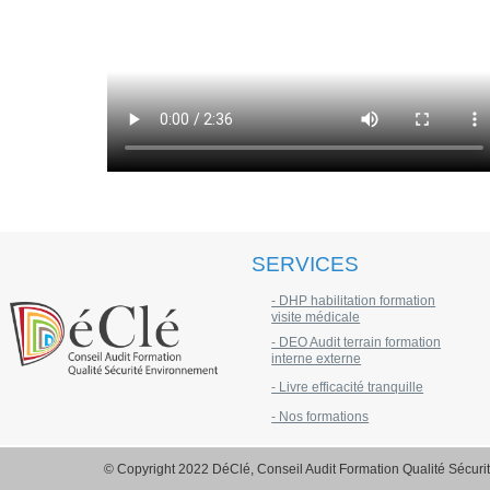
SERVICES
- DHP habilitation formation
visite médicale
- DEO Audit terrain formation
interne externe
- Livre efficacité tranquille
- Nos formations
© Copyright 2022 DéClé, Conseil Audit Formation Qualité Sécur