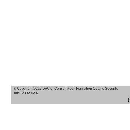
Savoir observer et
agir sur le terrain
Savoir analyser
toutes les causes
d’accidents en
transparence et en
profondeur
Savoir dégager
des solutions
© Copyright 2022 DéClé, Conseil Audit Formation Qualité Sécurité
adaptées
Environnement