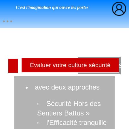
C'est l'imagination qui ouvre les portes
Culture sé
Évaluer votre culture sécurité
r
avec deux approches
Sécurité Hors des
Sentiers Battus »
l’Efficacité tranquille